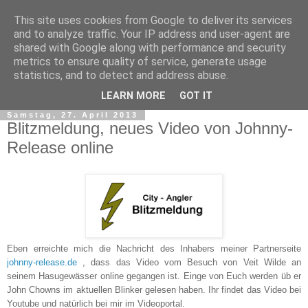
This site uses cookies from Google to deliver its services
and to analyze traffic. Your IP address and user-agent are
shared with Google along with performance and security
metrics to ensure quality of service, generate usage
statistics, and to detect and address abuse.
▼
LEARN MORE
GOT IT
Samstag, 27. April 2013
Blitzmeldung, neues Video von Johnny-
Release online
Eben erreichte mich die Nachricht des Inhabers meiner Partnerseite
johnny-release.de
, dass das Video vom Besuch von Veit Wilde an
seinem Hasugewässer online gegangen ist. Einge von Euch werden üb er
John Chowns im aktuellen Blinker gelesen haben. Ihr findet das Video bei
Youtube und natürlich bei mir im Videoportal.