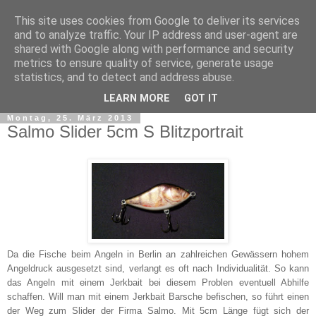
This site uses cookies from Google to deliver its services
and to analyze traffic. Your IP address and user-agent are
shared with Google along with performance and security
metrics to ensure quality of service, generate usage
statistics, and to detect and address abuse.
▼
LEARN MORE
GOT IT
Montag, 25. März 2013
Salmo Slider 5cm S Blitzportrait
Da die Fische beim Angeln in Berlin an zahlreichen Gewässern hohem
Angeldruck ausgesetzt sind, verlangt es oft nach Individualität. So kann
das Angeln mit einem Jerkbait bei diesem Problen eventuell Abhilfe
schaffen. Will man mit einem Jerkbait Barsche befischen, so führt einen
der Weg zum Slider der Firma Salmo. Mit 5cm Länge fügt sich der