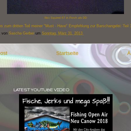
Illex Squirrel 67 in Perch als DD
es zum dritten Teil meiner "Must - Have" Empfehlung zur Barschangelei:
Teil 
t von
Sascha Gerber
um
Sonntag, März 31, 2013
ost
Startseite
Ä
LATEST YOUTUBE VIDEO