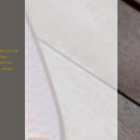
be ich mir
tzten
ich nur
t einem