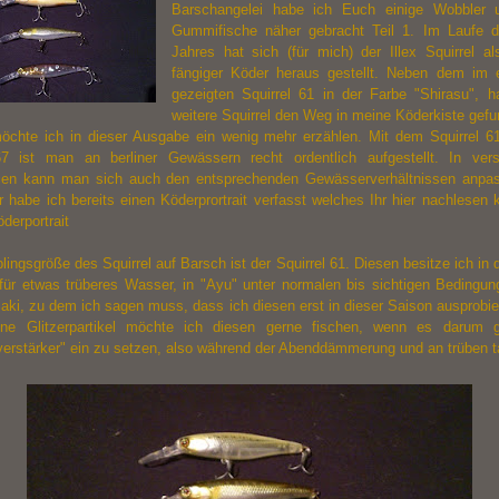
Barschangelei habe ich Euch einige Wobbler u
Gummifische näher gebracht
Teil 1
. Im Laufe d
Jahres hat sich (für mich) der Illex Squirrel al
fängiger Köder heraus gestellt. Neben dem im e
gezeigten Squirrel 61 in der Farbe "Shirasu", 
weitere Squirrel den Weg in meine Köderkiste gefu
öchte ich in dieser Ausgabe ein wenig mehr erzählen. Mit dem Squirrel 
67 ist man an berliner Gewässern recht ordentlich aufgestellt. In ver
en kann man sich auch den entsprechenden Gewässerverhältnissen anpa
r habe ich bereits einen Köderprortrait verfasst welches Ihr hier nachlesen
öderportrait
lingsgröße des Squirrel auf Barsch ist der Squirrel 61. Diesen besitze ich in
 für etwas trüberes Wasser, in "Ayu" unter normalen bis sichtigen Bedingun
ki, zu dem ich sagen muss, dass ich diesen erst in dieser Saison ausprobie
ine Glitzerpartikel möchte ich diesen gerne fischen, wenn es darum g
tverstärker" ein zu setzen, also während der Abenddämmerung und an trüben 