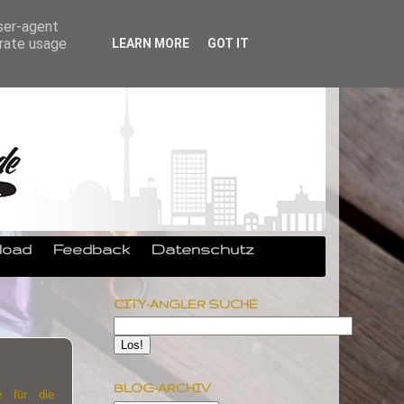
user-agent
erate usage
LEARN MORE
GOT IT
load
Feedback
Datenschutz
CITY-ANGLER SUCHE
BLOG-ARCHIV
e für die