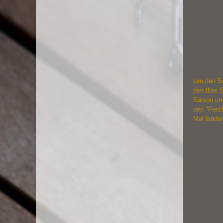
Um den Squ
den Illex 
Saison und
den "Perch
Mal landen