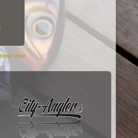
3
lterer Post