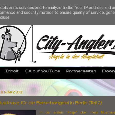
eliver its services and to analyze traffic. Your IP address and 
ormance and security metrics to ensure quality of service, gen
abuse.
Inhalt
CA auf YouTube
Partnerseiten
Down
1. MÄRZ 2013
sthave für die Barschangelei in Berlin (Teil 2)
In der ersten "Folge" über mein Musthav