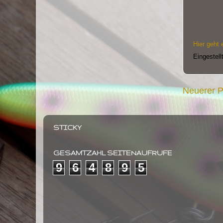
Hier geht 
Eingestell
Neuerer P
STICKY
GESAMTZAHL SEITENAUFRUFE
9
6
4
8
9
5