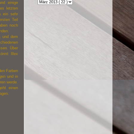
nd einige
es letzten
s ein sehr
rsten Teil
haben noch
nden.
61 und dem
schiedenen
ssen. Über
 könnt:
Illex
 den Farben
gen und in
ren werde.
eht einen
tagen.