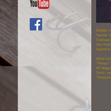
Darüber m
Squirrel 
Farbnuanc
Illex Köde
Squirrel K
Meine Lieb
"Shirasu"
NF Wagasa
Durch se
"Restlich