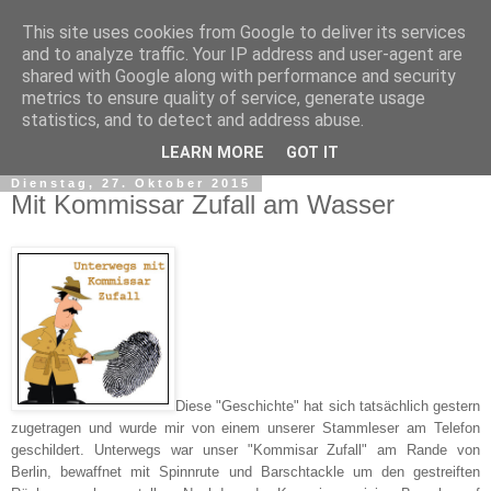
This site uses cookies from Google to deliver its services
and to analyze traffic. Your IP address and user-agent are
shared with Google along with performance and security
metrics to ensure quality of service, generate usage
statistics, and to detect and address abuse.
▼
LEARN MORE
GOT IT
Dienstag, 27. Oktober 2015
Mit Kommissar Zufall am Wasser
Diese "Geschichte" hat sich tatsächlich gestern
zugetragen und wurde mir von einem unserer Stammleser am Telefon
geschildert. Unterwegs war unser "Kommisar Zufall" am Rande von
Berlin, bewaffnet mit Spinnrute und Barschtackle um den gestreiften