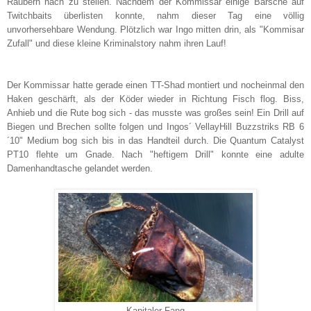
Räubern nach zu stellen. Nachdem der Kommissar einige Barsche auf
Twitchbaits überlisten konnte, nahm dieser Tag eine völlig
unvorhersehbare Wendung. Plötzlich war Ingo mitten drin, als "Kommisar
Zufall" und diese kleine Kriminalstory nahm ihren Lauf!
Der Kommissar hatte gerade einen TT-Shad montiert und nocheinmal den
Haken geschärft, als der Köder wieder in Richtung Fisch flog. Biss,
Anhieb und die Rute bog sich - das musste was großes sein! Ein Drill auf
Biegen und Brechen sollte folgen und Ingos´ VellayHill Buzzstriks RB 6
´10" Medium bog sich bis in das Handteil durch. Die Quantum Catalyst
PT10 flehte um Gnade. Nach "heftigem Drill" konnte eine adulte
Damenhandtasche gelandet werden.