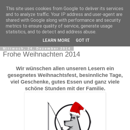
This site uses cookies from Google to deliver its services
and to analyze traffic. Your IP address and user-agent are
shared with Google along with performance and security
metrics to ensure quality of service, generate usage
statistics, and to detect and address abuse.
▼
LEARN MORE
GOT IT
Mittwoch, 24. Dezember 2014
Frohe Weihnachten 2014
Wir wünschen allen unseren Lesern ein
gesegnetes Weihnachtsfest, besinnliche Tage,
viel Geschenke, gutes Essen und ganz viele
schöne Stunden mit der Familie.