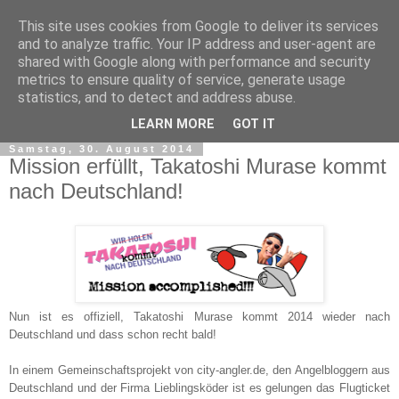
This site uses cookies from Google to deliver its services
and to analyze traffic. Your IP address and user-agent are
shared with Google along with performance and security
metrics to ensure quality of service, generate usage
statistics, and to detect and address abuse.
▼
LEARN MORE
GOT IT
Samstag, 30. August 2014
Mission erfüllt, Takatoshi Murase kommt
nach Deutschland!
Nun ist es offiziell, Takatoshi Murase kommt 2014 wieder nach
Deutschland und dass schon recht bald!
In einem Gemeinschaftsprojekt von city-angler.de, den Angelbloggern aus
Deutschland und der Firma Lieblingsköder ist es gelungen das Flugticket