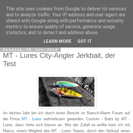
This site uses cookies from Google to deliver its services
and to analyze traffic. Your IP address and user-agent are
shared with Google along with performance and security
metrics to ensure quality of service, generate usage
statistics, and to detect and address abuse.
▼
LEARN MORE
GOT IT
Sonntag, 29. Juni 2014
MT - Lures City-Angler Jerkbait, der
Test
Im letzten Jahr bin ich durch einen Bericht im Barsch-Alarm Forum auf
die Firma
MT - Lures
aufmerksam geworden. Custom - Baits by MT -
Lures, dass hörte sich klasse an. Wie der Zufall es wollte kam ich mit
Marco, einem Mitglied des MT - Lures Teams, durch den Verkauf einen