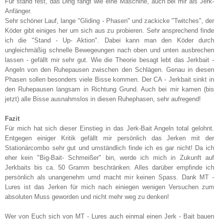
Für stand fest, das Ding fängt wie eine Maschine, auch bei mir als Jerk-
Anfänger.
Sehr schöner Lauf, lange "Gliding - Phasen" und zackicke "Twitches", der
Köder gibt einiges her um sich aus zu probieren. Sehr ansprechend finde
ich die "Stand - Up- Aktion". Dabei kann man den Köder durch
ungleichmäßig schnelle Bewegeungen nach oben und unten ausbrechen
lassen - gefällt mir sehr gut. Wie die Theorie besagt lebt das Jerkbait -
Angeln von den Ruhepausen zwischen den Schlägen. Genau in diesen
Phasen sollen besonders viele Bisse kommen. Der CA - Jerkbait sinkt in
den Ruhepausen langsam in Richtung Grund. Auch bei mir kamen (bis
jetzt) alle Bisse ausnahmslos in diesen Ruhephasen, sehr aufregend!
Fazit
Für mich hat sich dieser Einstieg in das Jerk-Bait Angeln total gelohnt.
Entgegen einiger Kritik gefällt mir persönlich das Jerken mit der
Stationärcombo sehr gut und umständlich finde ich es gar nicht! Da ich
eher kein "Big-Bait- Schmeißer" bin, werde ich mich in Zukunft auf
Jerkbaits bis ca. 50 Gramm beschränken. Alles darüber empfinde ich
persönlich als unangenehm umd macht mir keinen Spass. Dank MT -
Lures ist das Jerken für mich nach einiegen wenigen Versuchen zum
absoluten Muss geworden und nicht mehr weg zu denken!
Wer von Euch sich von MT - Lures auch einmal einen Jerk - Bait bauen