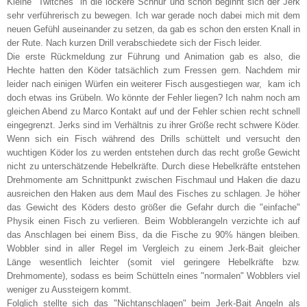
Kleine "Twitches" in die lockere Schnur und schon beginnt sich der Jerk
sehr verführerisch zu bewegen. Ich war gerade noch dabei mich mit dem
neuen Gefühl auseinander zu setzen, da gab es schon den ersten Knall in
der Rute. Nach kurzen Drill verabschiedete sich der Fisch leider.
Die erste Rückmeldung zur Führung und Animation gab es also, die
Hechte hatten den Köder tatsächlich zum Fressen gern. Nachdem mir
leider nach einigen Würfen ein weiterer Fisch ausgestiegen war, kam ich
doch etwas ins Grübeln. Wo könnte der Fehler liegen? Ich nahm noch am
gleichen Abend zu Marco Kontakt auf und der Fehler schien recht schnell
eingegrenzt. Jerks sind im Verhältnis zu ihrer Größe recht schwere Köder.
Wenn sich ein Fisch während des Drills schüttelt und versucht den
wuchtigen Köder los zu werden entstehen durch das recht große Gewicht
nicht zu unterschätzende Hebelkräfte. Durch diese Hebelkräfte entstehen
Drehmomente am Schnittpunkt zwischen Fischmaul und Haken die dazu
ausreichen den Haken aus dem Maul des Fisches zu schlagen. Je höher
das Gewicht des Köders desto größer die Gefahr durch die "einfache"
Physik einen Fisch zu verlieren. Beim Wobblerangeln verzichte ich auf
das Anschlagen bei einem Biss, da die Fische zu 90% hängen bleiben.
Wobbler sind in aller Regel im Vergleich zu einem Jerk-Bait gleicher
Länge wesentlich leichter (somit viel geringere Hebelkräfte bzw.
Drehmomente), sodass es beim Schütteln eines "normalen" Wobblers viel
weniger zu Aussteigern kommt.
Folglich stellte sich das "Nichtanschlagen" beim Jerk-Bait Angeln als