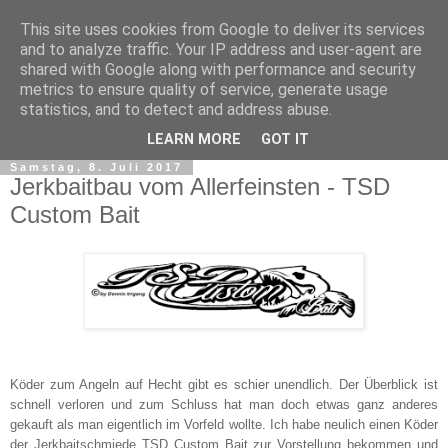
This site uses cookies from Google to deliver its services
and to analyze traffic. Your IP address and user-agent are
shared with Google along with performance and security
metrics to ensure quality of service, generate usage
statistics, and to detect and address abuse.
▼
LEARN MORE
GOT IT
Samstag, 8. Juli 2017
Jerkbaitbau vom Allerfeinsten - TSD
Custom Bait
Köder zum Angeln auf Hecht gibt es schier unendlich. Der Überblick ist
schnell verloren und zum Schluss hat man doch etwas ganz anderes
gekauft als man eigentlich im Vorfeld wollte. Ich habe neulich einen Köder
der Jerkbaitschmiede TSD Custom Bait zur Vorstellung bekommen und