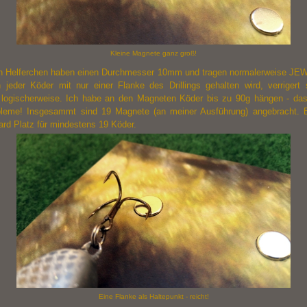
Kleine Magnete ganz groß!
en Helferchen haben einen Durchmesser 10mm und tragen normalerweise JE
 jeder Köder mit nur einer Flanke des Drillings gehalten wird, verrigert 
t logischerweise. Ich habe an den Magneten Köder bis zu 90g hängen - das 
leme! Insgesammt sind 19 Magnete (an meiner Ausführung) angebracht. E
ard Platz für mindestens 19 Köder.
Eine Flanke als Haltepunkt - reicht!