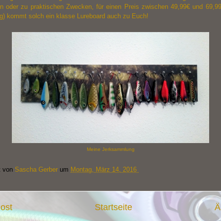
en oder zu praktischen Zwecken, für einen Preis zwischen 49,99€ und 69,99
g) kommt solch ein klasse Lureboard auch zu Euch!
Meine Jerksammlung
t von
Sascha Gerber
um
Montag, März 14, 2016
ost
Startseite
Ä