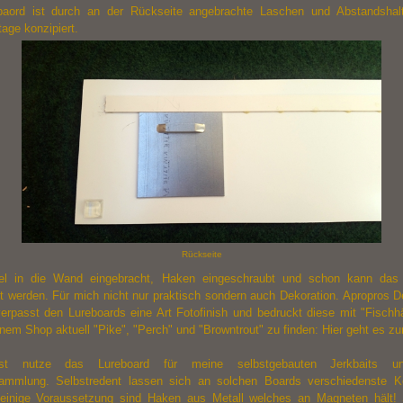
aord ist durch an der Rückseite angebrachte Laschen und Abstandshalt
ge konzipiert.
Rückseite
el in die Wand eingebracht, Haken eingeschraubt und schon kann das 
t werden. Für mich nicht nur praktisch sondern auch Dekoration. Apropros De
erpasst den Lureboards eine Art Fotofinish und bedruckt diese mit "Fischh
inem Shop aktuell "Pike", "Perch" und "Browntrout" zu finden:
Hier geht es z
bst nutze das Lureboard für meine selbstgebauten Jerkbaits u
ammlung. Selbstredent lassen sich an solchen Boards verschiedenste K
 einige Voraussetzung sind Haken aus Metall welches an Magneten hält!