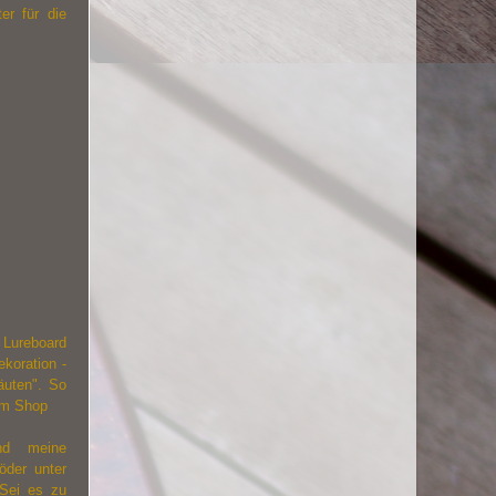
er für die
Lureboard
koration -
äuten". So
um Shop
nd meine
öder unter
 Sei es zu