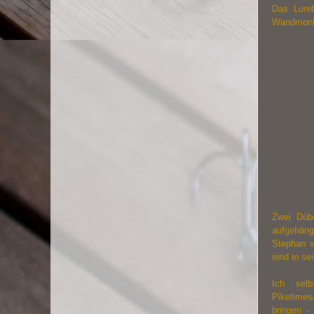
Das Lureb
Wandmonta
Zwei Düb
aufgehäng
Stephan v
sind in se
Ich sel
Piketimes
bringen -