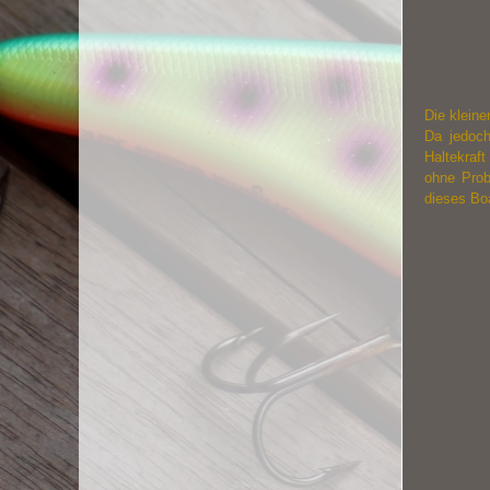
Die klein
Da jedoch
Haltekraf
ohne Prob
dieses Bo