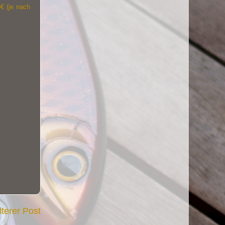
€ (je nach
lterer Post