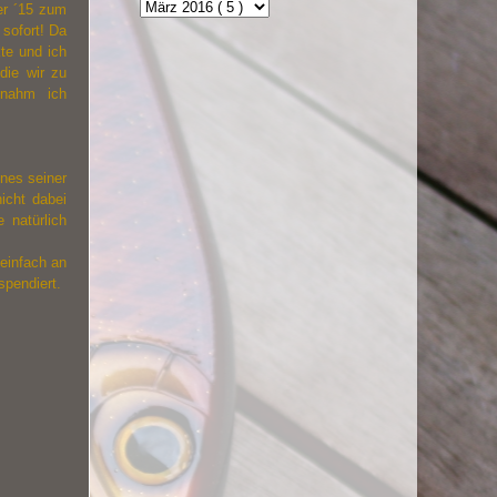
er ´15 zum
 sofort! Da
kte und ich
die wir zu
 nahm ich
ines seiner
icht dabei
 natürlich
einfach an
spendiert.