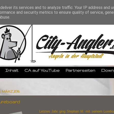
eliver its services and to analyze traffic. Your IP address and 
ormance and security metrics to ensure quality of service, gen
abuse.
Inhalt
CA auf YouTube
Partnerseiten
Down
. MÄRZ 2016
ureboard
Letztes Jahr ging Stephan M. mit seinem Lureboa