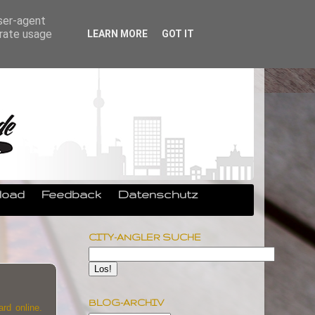
user-agent
erate usage
LEARN MORE
GOT IT
load
Feedback
Datenschutz
CITY-ANGLER SUCHE
BLOG-ARCHIV
rd online.