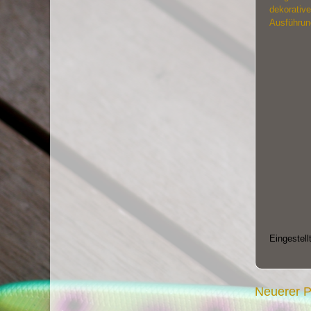
dekorativ
Ausführun
Eingestell
Neuerer P