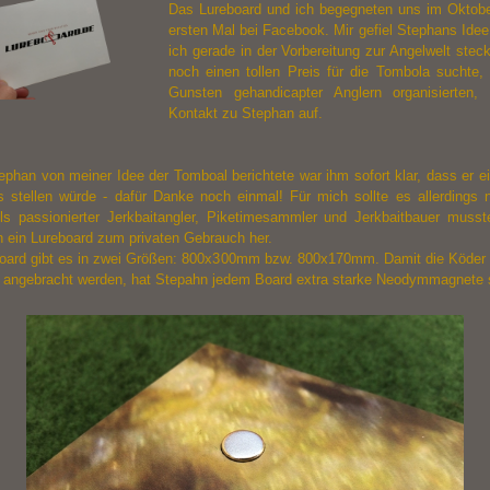
Das Lureboard und ich begegneten uns im Oktob
ersten Mal bei
Facebook
. Mir gefiel Stephans Idee
ich gerade in der Vorbereitung zur Angelwelt stec
noch einen tollen Preis für die Tombola suchte, 
Gunsten gehandicapter Anglern organisierten,
Kontakt zu Stephan auf.
ephan von meiner Idee der Tomboal berichtete war ihm sofort klar, dass er e
s stellen würde - dafür Danke noch einmal! Für mich sollte es allerdings n
Als passionierter Jerkbaitangler, Piketimesammler und Jerkbaitbauer musste
h ein Lureboard zum privaten Gebrauch her.
oard gibt es in zwei Größen: 800x300mm bzw. 800x170mm. Damit die Köder 
 angebracht werden, hat Stepahn jedem Board extra starke Neodymmagnete 