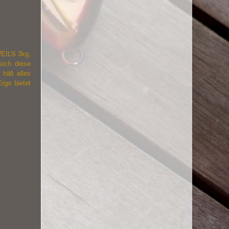
WEILS 3kg.
sich diese
hält alles
rgo bietet