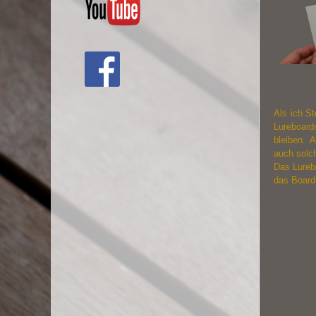
Als ich St
Lureboard
bleiben. 
auch solc
Das Lureb
das Board