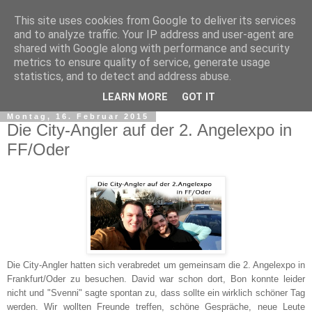
This site uses cookies from Google to deliver its services
and to analyze traffic. Your IP address and user-agent are
shared with Google along with performance and security
metrics to ensure quality of service, generate usage
statistics, and to detect and address abuse.
▼
LEARN MORE
GOT IT
Montag, 16. Februar 2015
Die City-Angler auf der 2. Angelexpo in
FF/Oder
Die City-Angler hatten sich verabredet um gemeinsam die 2. Angelexpo in
Frankfurt/Oder zu besuchen. David war schon dort, Bon konnte leider
nicht und "Svenni" sagte spontan zu, dass sollte ein wirklich schöner Tag
werden. Wir wollten Freunde treffen, schöne Gespräche, neue Leute