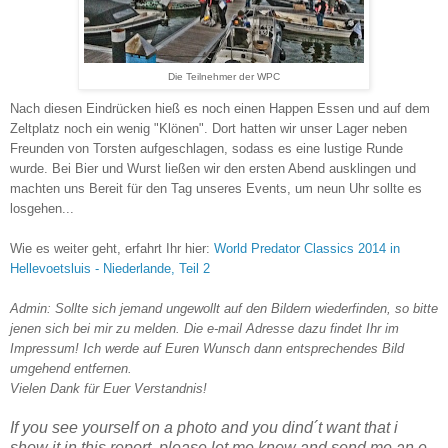
Die Teilnehmer der WPC
Nach diesen Eindrücken hieß es noch einen Happen Essen und auf dem
Zeltplatz noch ein wenig "Klönen". Dort hatten wir unser Lager neben
Freunden von Torsten aufgeschlagen, sodass es eine lustige Runde
wurde. Bei Bier und Wurst ließen wir den ersten Abend ausklingen und
machten uns Bereit für den Tag unseres Events, um neun Uhr sollte es
losgehen...
Wie es weiter geht, erfahrt Ihr hier:
World Predator Classics 2014 in
Hellevoetsluis - Niederlande, Teil 2
Admin:
Sollte sich jemand ungewollt auf den Bildern wiederfinden, so bitte
jenen sich bei mir zu melden. Die e-mail Adresse dazu findet Ihr im
Impressum! Ich werde auf Euren Wunsch dann entsprechendes Bild
umgehend entfernen.
Vielen Dank für Euer Verstandnis!
If you see yourself on a photo and you dind´t want that i
show it in this report, please let me know and send me an e-