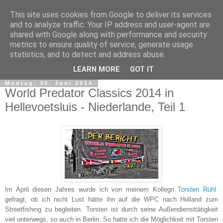
This site uses cookies from Google to deliver its services
and to analyze traffic. Your IP address and user-agent are
shared with Google along with performance and security
metrics to ensure quality of service, generate usage
statistics, and to detect and address abuse.
▼
LEARN MORE
GOT IT
Montag, 30. Juni 2014
World Predator Classics 2014 in
Hellevoetsluis - Niederlande, Teil 1
Im April diesen Jahres wurde ich von meinem Kollegn
Torsten Rühl
gefragt, ob ich nicht Lust hätte ihn auf die WPC nach Holland zum
Streetfishing zu begleiten. Torsten ist durch seine Außendiensttätigkeit
viel unterwegs, so auch in Berlin. So hatte ich die Möglichkeit mit Torsten