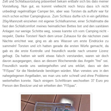
Zelt und Schlafausrüstung präsentiert bekam entbahr sich bis dato meiner
Vorstellung. Nun gut, es kommt vielleicht noch hinzu dass ich nicht
unbedingt regelmäßiger Camper bin, aber was Torsten da auffuhr war für
mich schon echter Campingluxus. Zum Schluss durfte ich in ein gefühltes
20ig-Mannzelt einziehen mit eigener Schlafkammer, einer Schlafmatte die
fast den Schlafcomfort meines heimatlichen Bettes bot und den sanitären
Anlagen nur wenige Schritte weg, sowas kannte ich vom Camping nicht -
respekt, Danke Torsten! Nach dem unser Zuhause für die nächsten zwei
Nächte errichtet war, ging es ab ans Wasser um erste Eindrücke zu
sammeln! Torsten und ich hatten gerade die ersten Würfe gemacht, da
gab es die erste Kontrolle und freundlich wurde nach unserer Lizenz
gefragt. Da hatten wir wohl etwas falsch verstanden, waren wir doch
davon ausgegangen, dass an diesem Wochenende das Angeln "frei" sei.
Freundlich wurde uns weitergeholfen und uns erklärt, dass wir den
"FISpas" für die Niederlande benötigen würden. Man verwies uns in den
nahegelegenen Angelladen, wo man uns sehr schnell und ohne Probleme
weiterhelfen konnte. Nach einigem Schriftkram wechselten 37 Euro pro
Person den Besitzer und wir erhielten den "FISpas".