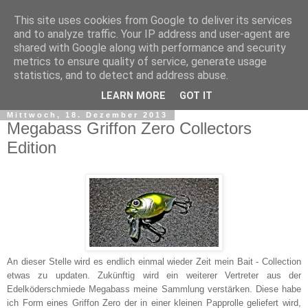
This site uses cookies from Google to deliver its services
and to analyze traffic. Your IP address and user-agent are
shared with Google along with performance and security
metrics to ensure quality of service, generate usage
statistics, and to detect and address abuse.
▼
LEARN MORE
GOT IT
Mittwoch, 18. Dezember 2013
Megabass Griffon Zero Collectors
Edition
An dieser Stelle wird es endlich einmal wieder Zeit mein Bait - Collection
etwas zu updaten. Zukünftig wird ein weiterer Vertreter aus der
Edelköderschmiede Megabass meine Sammlung verstärken. Diese habe
ich Form eines Griffon Zero der in einer kleinen Papprolle geliefert wird,