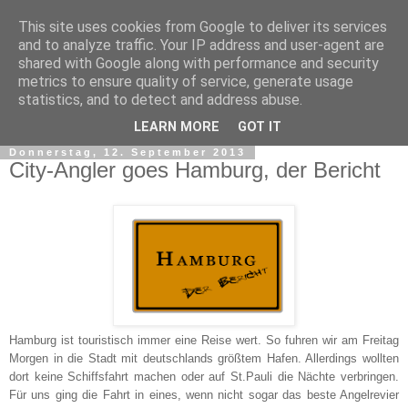
This site uses cookies from Google to deliver its services
and to analyze traffic. Your IP address and user-agent are
shared with Google along with performance and security
metrics to ensure quality of service, generate usage
statistics, and to detect and address abuse.
▼
LEARN MORE
GOT IT
Donnerstag, 12. September 2013
City-Angler goes Hamburg, der Bericht
Hamburg ist touristisch immer eine Reise wert. So fuhren wir am Freitag
Morgen in die Stadt mit deutschlands größtem Hafen. Allerdings wollten
dort keine Schiffsfahrt machen oder auf St.Pauli die Nächte verbringen.
Für uns ging die Fahrt in eines, wenn nicht sogar das beste Angelrevier