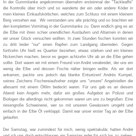
In der Gummitanke angekommen übernahm ersteinmal der "Tackleaffe"
die Kontrolle über mich und so wanderte der ein oder andere Köder in
mein kleines Einkaufskörbchen, welches zum Schluss mit einem kleinem
Berg versehen war. Wir verstanden uns alle prächtig und so brachten wir
den kompletten Vormittag in der Gummitanke zu. Dann endlich ging es an
die Elbe mit ihren schier unendlichen Ausläufern und Altarmen in denen
wir unser Glück versuchen wollten. In zwei Stunden fischen konnten wir
zu dritt leider "nur" einen Rapfen zum Landgang überreden. Gegen
fünfzehn Uhr hieß es Quartier beziehen, etwas stärken und ein kleines
Nickerchen machen, bevor es gegen achtzehn Uhr ab an die Elbe gehen
sollte. Dort waren wir mit einem Freund von
André
verabredet, der uns ein
wenig die Elbe und dessen Fische näher bringen wollte. Als wir dort
ankamen, packte uns jedoch das blanke Entsetzen! Andrés Kumpel,
seines Zeichens Fischereiaufseher zeigte uns "unsere" Angelstellen die
allesamt mit einem Ölfilm bedeckt waren. Für uns gab es an diesem
Abend kein Angeln mehr, dafür ein großes Aufgebot an Polizei und
Biologen die allerdings nicht gekommen waren um uns zu begrüßen. Eine
riesengroße Schweinerei, wer so mit unseren Gewässern umgeht und
einfach in der Elbe Öl verklappt. Damit war unser erster Tag an der Elbe
gelaufen.
Der Samstag, war zumindest für mich, wenig spektakulär, hatten André
und ich uns doch entschlossen am Samstag jeder für sich los zu ziehen,