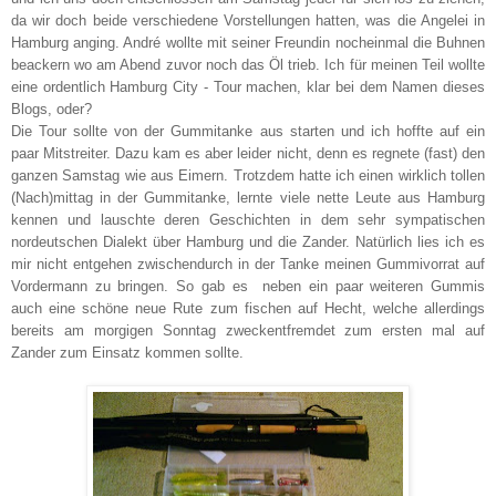
da wir doch beide verschiedene Vorstellungen hatten, was die Angelei in
Hamburg anging. André wollte mit seiner Freundin nocheinmal die Buhnen
beackern wo am Abend zuvor noch das Öl trieb. Ich für meinen Teil wollte
eine ordentlich Hamburg City - Tour machen, klar bei dem Namen dieses
Blogs, oder?
Die Tour sollte von der Gummitanke aus starten und ich hoffte auf ein
paar Mitstreiter. Dazu kam es aber leider nicht, denn es regnete (fast) den
ganzen Samstag wie aus Eimern. Trotzdem hatte ich einen wirklich tollen
(Nach)mittag in der Gummitanke, lernte viele nette Leute aus Hamburg
kennen und lauschte deren Geschichten in dem sehr sympatischen
nordeutschen Dialekt über Hamburg und die Zander. Natürlich lies ich es
mir nicht entgehen zwischendurch in der Tanke meinen Gummivorrat auf
Vordermann zu bringen. So gab es neben ein paar weiteren Gummis
auch eine schöne neue Rute zum fischen auf Hecht, welche allerdings
bereits am morgigen Sonntag zweckentfremdet zum ersten mal auf
Zander zum Einsatz kommen sollte.