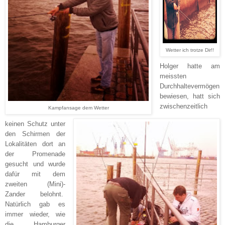
Wetter ich trotze Dir!!
Holger hatte am
meissten
Durchhaltevermögen
bewiesen, hatt sich
zwischenzeitlich
Kampfansage dem Wetter
keinen Schutz unter
den Schirmen der
Lokalitäten dort an
der Promenade
gesucht und wurde
dafür mit dem
zweiten (Mini)-
Zander belohnt.
Natürlich gab es
immer wieder, wie
die Hamburger