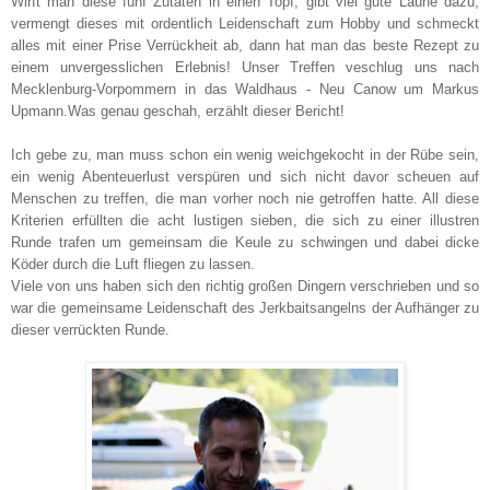
Wirft man diese fünf Zutaten in einen Topf, gibt viel gute Laune dazu,
vermengt dieses mit ordentlich Leidenschaft zum Hobby und schmeckt
alles mit einer Prise Verrückheit ab, dann hat man das beste Rezept zu
einem unvergesslichen Erlebnis! Unser Treffen veschlug uns nach
Mecklenburg-Vorpommern in das Waldhaus - Neu Canow um Markus
Upmann.Was genau geschah, erzählt dieser Bericht!
Ich gebe zu, man muss schon ein wenig weichgekocht in der Rübe sein,
ein wenig Abenteuerlust verspüren und sich nicht davor scheuen auf
Menschen zu treffen, die man vorher noch nie getroffen hatte. All diese
Kriterien erfüllten die acht lustigen sieben, die sich zu einer illustren
Runde trafen um gemeinsam die Keule zu schwingen und dabei dicke
Köder durch die Luft fliegen zu lassen.
Viele von uns haben sich den richtig großen Dingern verschrieben und so
war die gemeinsame Leidenschaft des Jerkbaitsangelns der Aufhänger zu
dieser verrückten Runde.