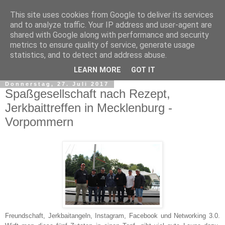
This site uses cookies from Google to deliver its services
and to analyze traffic. Your IP address and user-agent are
shared with Google along with performance and security
metrics to ensure quality of service, generate usage
statistics, and to detect and address abuse.
▼
LEARN MORE
GOT IT
Donnerstag, 27. Juli 2017
Spaßgesellschaft nach Rezept,
Jerkbaittreffen in Mecklenburg -
Vorpommern
Freundschaft, Jerkbaitangeln, Instagram, Facebook und Networking 3.0.