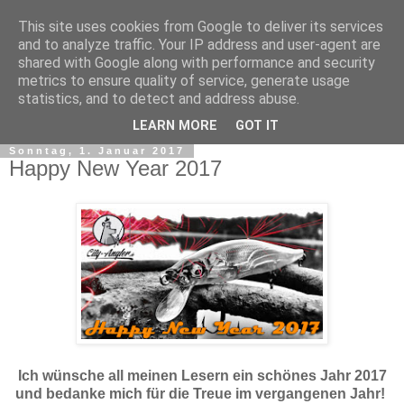
This site uses cookies from Google to deliver its services
and to analyze traffic. Your IP address and user-agent are
shared with Google along with performance and security
metrics to ensure quality of service, generate usage
statistics, and to detect and address abuse.
▼
LEARN MORE
GOT IT
Sonntag, 1. Januar 2017
Happy New Year 2017
Ich wünsche all meinen Lesern ein schönes Jahr 2017
und bedanke mich für die Treue im vergangenen Jahr!