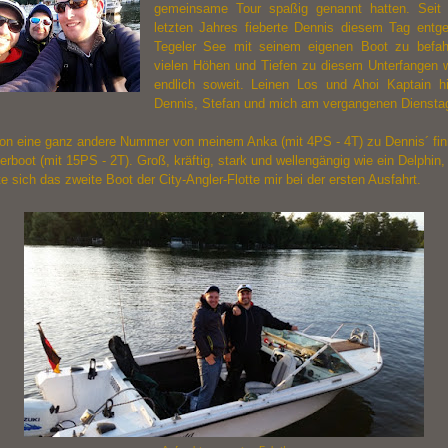
gemeinsame Tour spaßig genannt hatten. Seit
letzten Jahres fieberte Dennis diesem Tag ent
Tegeler See mit seinem eigenen Boot zu befah
vielen Höhen und Tiefen zu diesem Unterfangen 
endlich soweit. Leinen Los und Ahoi Kaptain h
Dennis, Stefan und mich am vergangenen Diensta
hon eine ganz andere Nummer von meinem Anka (mit 4PS - 4T) zu Dennis´ fi
boot (mit 15PS - 2T). Groß, kräftig, stark und wellengängig wie ein Delphin,
te sich das zweite Boot der City-Angler-Flotte mir bei der ersten Ausfahrt.