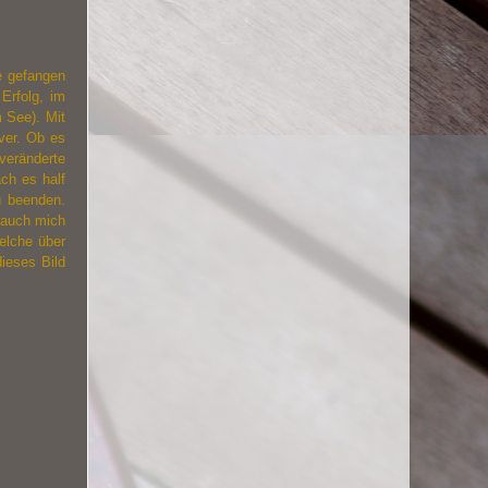
e gefangen
Erfolg, im
m See). Mit
ver. Ob es
veränderte
ch es half
u beenden.
 auch mich
elche über
ieses Bild