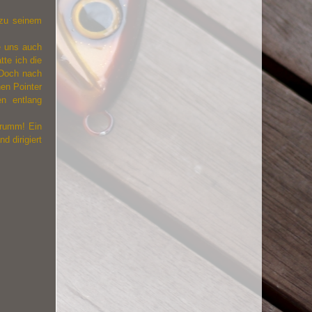
 zu seinem
e uns auch
tte ich die
 Doch nach
nen Pointer
n entlang
krumm! Ein
d dirigiert