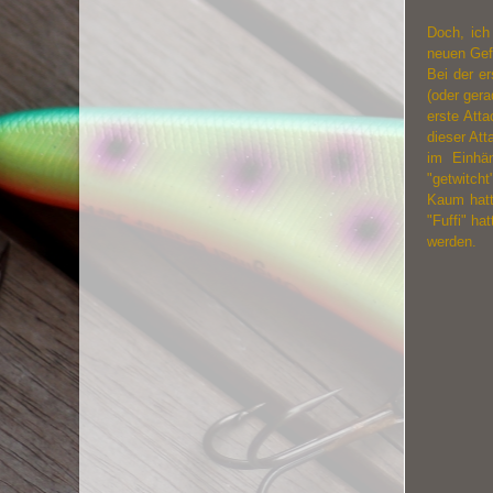
Doch, ich
neuen Gefä
Bei der e
(oder gera
erste Att
dieser Att
im Einhä
"
getwitcht
Kaum hatt
"Fuffi" ha
werden.