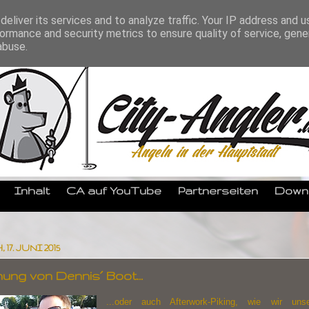
eliver its services and to analyze traffic. Your IP address and 
ormance and security metrics to ensure quality of service, gen
abuse.
Inhalt
CA auf YouTube
Partnerseiten
Down
7. JUNI 2015
hung von Dennis´ Boot...
...oder auch Afterwork-Piking, wie wir unse