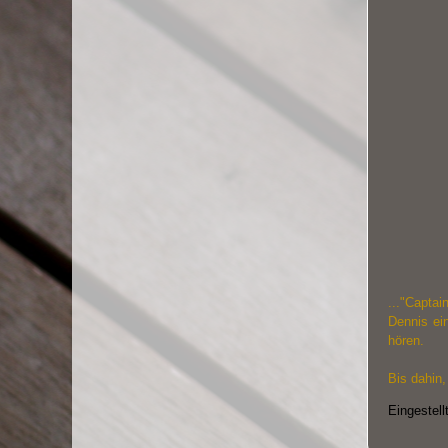
..."Capta
Dennis ei
hören.
Bis dahin
Eingestell