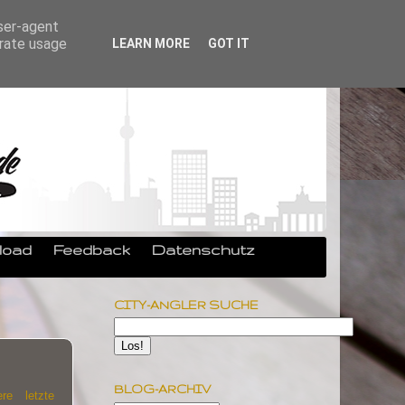
user-agent
erate usage
LEARN MORE
GOT IT
load
Feedback
Datenschutz
CITY-ANGLER SUCHE
BLOG-ARCHIV
re letzte