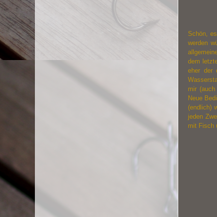
Schön, es
werden wü
allgemeine
dem letzt
eher der 
Wassersta
mir (auch
Neue Bedi
(endlich)
jeden Zwe
mit Fisch 