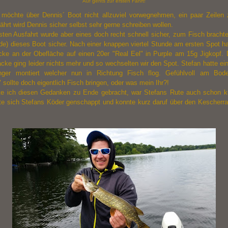
Auf gehts zur ersten Fahrt!
 möchte über Dennis´ Boot nicht allzuviel vorwegnehmen, ein paar Zeilen
hrt wird Dennis sicher selbst sehr gerne schreiben wollen.
rsten Ausfahrt wurde aber eines doch recht schnell sicher, zum Fisch bracht
de) dieses Boot sicher. Nach einer knappen viertel Stunde am ersten Spot ha
acke an der Obefläche auf einen 20er "Real Eel" in Purple am 15g Jigkopf.
acke ging leider nichts mehr und so wechselten wir den Spot. Stefan hatte ei
nger montiert welcher nun in Richtung Fisch flog. Gefühlvoll am Bode
" sollte doch eigentlich Fisch bringen, oder was mein Ihr?!
e ich diesen Gedanken zu Ende gebracht, war Stefans Rute auch schon 
tte sich Stefans Köder genschappt und konnte kurz daruf über den Kescherran