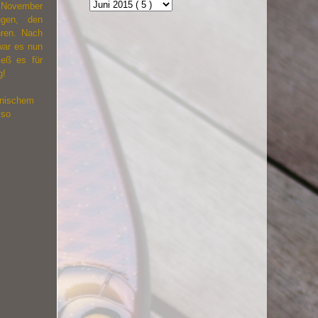
 November
gegen, den
ren. Nach
war es nun
ieß es für
g!
nnischem
 so