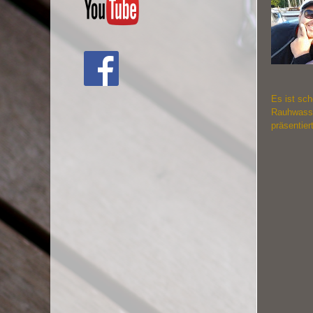
Es ist sc
Rauhwasser
präsentier