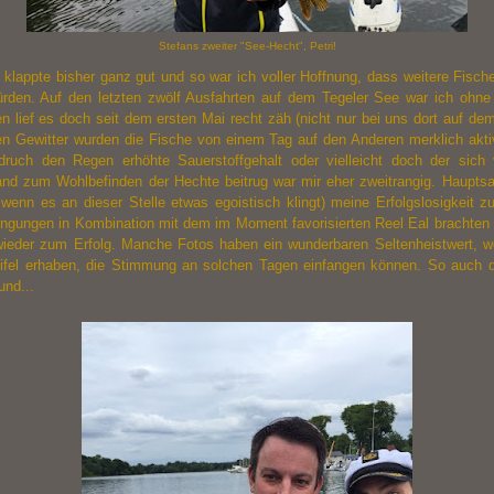
Stefans zweiter "See-Hecht", Petri!
 klappte bisher ganz gut und so war ich voller Hoffnung, dass weitere Fisch
rden. Auf den letzten zwölf Ausfahrten auf dem Tegeler See war ich ohne 
n lief es doch seit dem ersten Mai recht zäh (nicht nur bei uns dort auf de
en Gewitter wurden die Fische von einem Tag auf den Anderen merklich akti
druch den Regen erhöhte Sauerstoffgehalt oder vielleicht doch der sich 
nd zum Wohlbefinden der Hechte beitrug war mir eher zweitrangig. Hauptsa
 wenn es an dieser Stelle etwas egoistisch klingt) meine Erfolgslosigkeit z
ngungen in Kombination mit dem im Moment favorisierten Reel Eal brachten
 wieder zum Erfolg. Manche Fotos haben ein wunderbaren Seltenheistwert, w
ifel erhaben, die Stimmung an solchen Tagen einfangen können. So auch d
und...