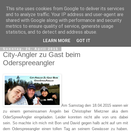
This site uses cookies from Google to deliver its services
and to analyze traffic. Your IP address and user-agent are
shared with Google along with performance and security
metrics to ensure quality of service, generate usage
statistics, and to detect and address abuse.
▼
LEARN MORE
GOT IT
Sonntag, 26. April 2015
City-Angler zu Gast beim
Oderspreeangler
Am Samstag den 18.04.2015 waren wir
zu einem gemeinsamen Angeln bei Christopher Mietzner aka dem
OderSpreeAngler eingeladen. Leider konnten nicht alle von uns dabei
sein. So machte ich mich mit Bon und David gegen halb acht auf um mit
dem Oderspreeangler einen tollen Tag an seinem Gewässer zu haben.