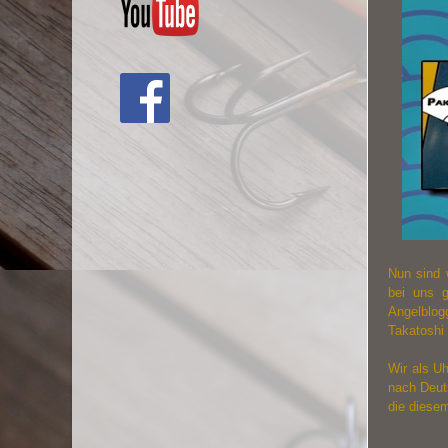
Nun sind 
bei uns g
Angelblog
Takatoshi 
Wir als Uh
nach Deut
die diesem