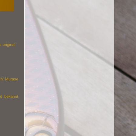
as
original
shi Murase
d bekannt