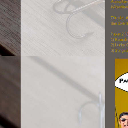
Anmerkung 
Wasabiköd
Für alle, 
das zweit
Paket 2 "B
1) Komple
2) Lucky 
3) 2 x ge