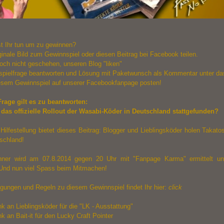
 Ihr tun um zu gewinnen?
ginale Bild zum Gewinnspiel oder diesen Beitrag bei Facebook teilen.
och nicht geschehen, unseren Blog "liken"
spielfrage beantworten und Lösung mit Paketwunsch als Kommentar unter d
esem Gewinnspiel auf unserer
Facebookfanpage
posten!
rage gilt es zu beantworten:
das offizielle Rollout der Wasabi-Köder in Deutschland stattgefunden?
Hilfestellung bietet dieses Beitrag:
Blogger und Lieblingsköder holen Takato
schland!
nner wird am 07.8.2014 gegen 20 Uhr mit "Fanpage Karma" ermittelt un
nd nun viel Spass beim Mitmachen!
ngungen und Regeln zu diesem Gewinnspiel findet Ihr hier:
click
k an Lieblingsköder für die "LK - Ausstattung"
nk an
Bait-it
für den Lucky Craft Pointer