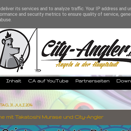
eliver its services and to analyze traffic. Your IP address and 
ormance and security metrics to ensure quality of service, gen
abuse.
Inhalt
CA auf YouTube
Partnerseiten
Down
, 31. JULI 2014
e mit Takatoshi Murase und City-Angler