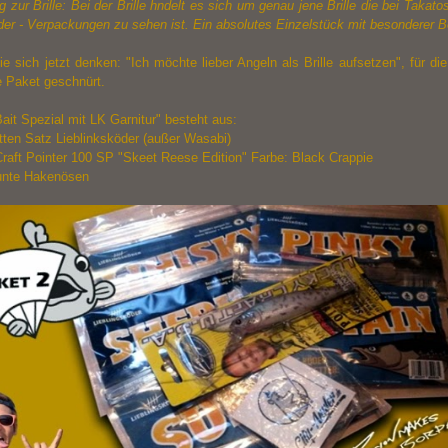
zur Brille: Bei der Brille hndelt es sich um genau jene Brille die bei Takato
er - Verpackungen zu sehen ist. Ein absolutes Einzelstück mit besonderer 
die sich jetzt denken: "Ich möchte lieber Angeln als Brille aufsetzen", für di
e Paket geschnürt.
ait Spezial mit LK Garnitur" besteht aus:
tten Satz Lieblinksköder (außer Wasabi)
Craft Pointer 100 SP "Skeet Reese Edition" Farbe: Black Crappie
tunte Hakenösen