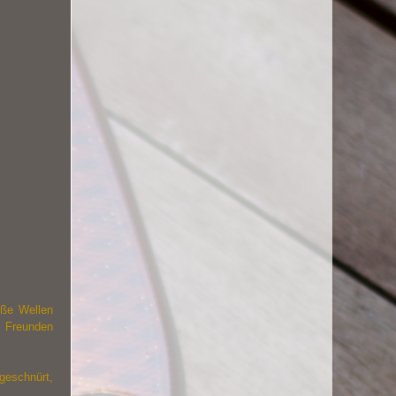
oße Wellen
s Freunden
 geschnürt,