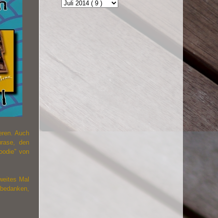
eren. Auch
urase, den
oodie" von
zweites Mal
 bedanken,