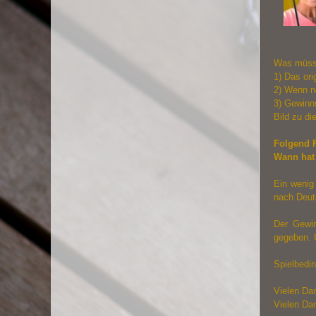
Was müsst
1) Das ori
2) Wenn n
3) Gewinn
Bild
zu di
Folgend F
Wann hat 
Ein wenig 
nach Deut
Der Gewi
gegeben.
U
Spielbedi
Vielen Dan
Vielen Da