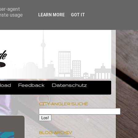
user-agent
erate usage
LEARN MORE
GOT IT
load
Feedback
Datenschutz
CITY-ANGLER SUCHE
BLOG-ARCHIV