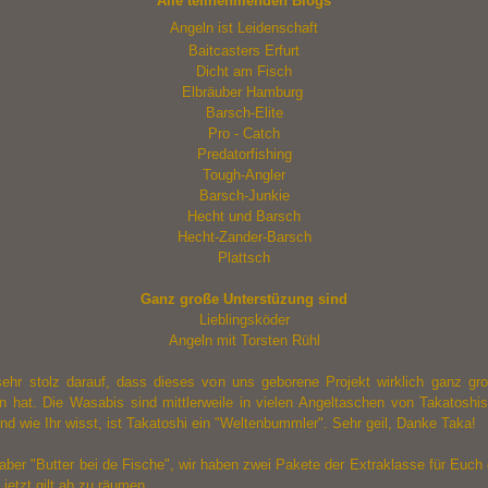
Alle teilnehmenden Blogs
Angeln ist Leidenschaft
Baitcasters Erfurt
Dicht am Fisch
Elbräuber Hamburg
Barsch-Elite
Pro - Catch
Predatorfishing
Tough-Angler
Barsch-Junkie
Hecht und Barsch
Hecht-Zander-Barsch
Plattsch
Ganz große Unterstüzung sind
Lieblingsköder
Angeln mit Torsten Rühl
sehr stolz darauf, dass dieses von uns geborene Projekt wirklich ganz gr
n hat. Die Wasabis sind mittlerweile in vielen Angeltaschen von Takatoshi
nd wie Ihr wisst, ist Takatoshi ein "Weltenbummler". Sehr geil, Danke Taka!
ber "Butter bei de Fische", wir haben zwei Pakete der Extraklasse für Euch
 jetzt gilt ab zu räumen.