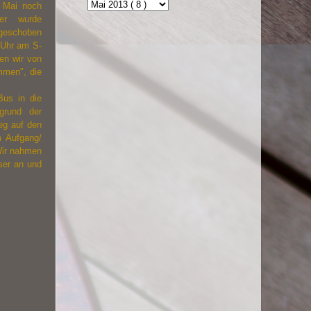
n Mai noch
er wurde
fgeschoben
 Uhr am S-
en wir von
mmen", die
Bus in die
grund der
eg auf den
m Aufgang/
Wir nahmen
ser an und