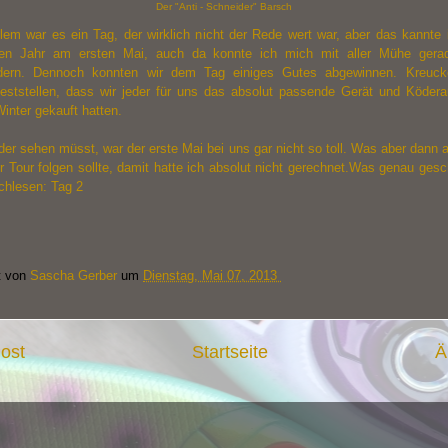
Der "Anti - Schneider" Barsch
llem war es ein Tag, der wirklich nicht der Rede wert war, aber das kannte 
ten Jahr am ersten Mai, auch da konnte ich mich mit aller Mühe gera
idern. Dennoch konnten wir dem Tag einiges Gutes abgewinnen. Kreuck
eststellen, dass wir jeder für uns das absolut passende Gerät und Ködera
Winter gekauft hatten.
ider sehen müsst, war der erste Mai bei uns gar nicht so toll. Was aber dann
 Tour folgen sollte, damit hatte ich absolut nicht gerechnet.Was genau ges
achlesen:
Tag 2
t von
Sascha Gerber
um
Dienstag, Mai 07, 2013
ost
Startseite
Ä