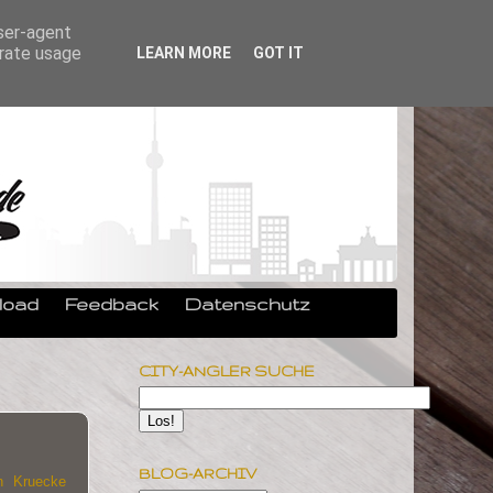
user-agent
erate usage
LEARN MORE
GOT IT
load
Feedback
Datenschutz
CITY-ANGLER SUCHE
BLOG-ARCHIV
n Kruecke