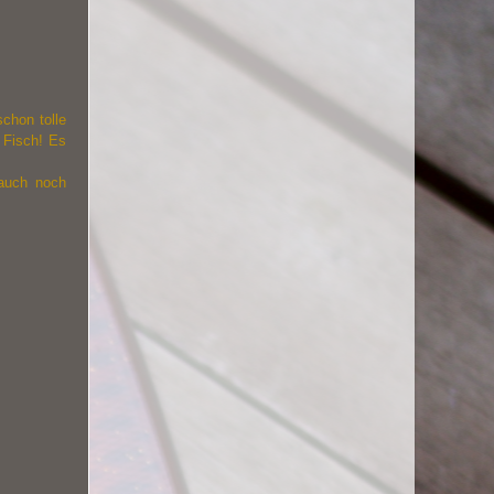
chon tolle
 Fisch! Es
 auch noch