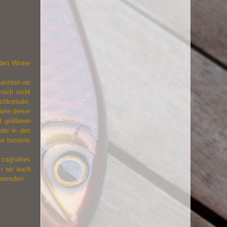
den Winter
annten wir
noch nicht
schkontakt,
tete dieser
t größeren
öder in den
ar bestens
 zaghaftes
n wir auch
berreden.