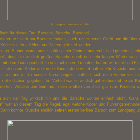
Angelgerät zum ersten Mai
fisch für diesen Tag: Barsche, Barsche, Barsche!
 wollten wir nicht nur Barsche fangen, auch unser neues Gerät und die über 
Köder sollten auf Herz und Nieren getestet werden.
ersten Stunde wurde unser anfänglicher Optimismus recht bald gebremst, erk
ell, dass die wirklich großen Barsche durch den sehr langen Winter wohl 
g mit dem Laichgeschäft zu sein schienen. Trotzdem hatten wir recht bald Fi
 sich unsere Köder wohl in der Kinderstube verirrt hatten. Für Kruecke bedeu
n Einstand in die berliner Barschangelei, hatte er sich doch vorher viel mi
n Stelldichein gegeben. Im Vorfeld war er wirklich gut vorbereitet. Gute K
 Größen, Wobbler und Gummis in den Größen von 3 bis gut 7cm. Kruecke w
!
g sich der Tag wirklich hin und die Barsche wollten einfach nicht. Ganz
n" war an diesem Tag die Regel, egal welche Köder und Führungsmethode
 Dann konnte Kruecke endlich seinen ersten berliner Barsch zum Landgang ü