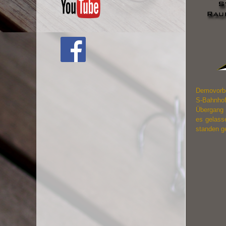
Demovorbe
S-Bahnhof
Übergang 
es gelass
standen g