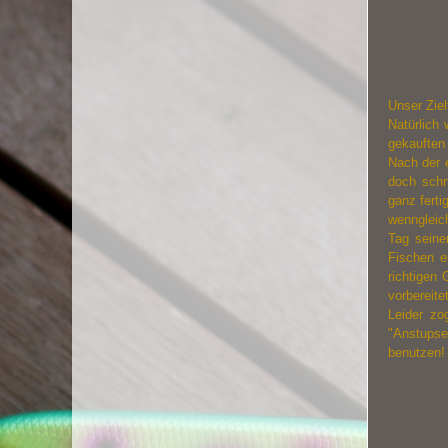
Unser Ziel
Natürlich
gekauften 
Nach der 
doch schn
ganz ferti
wenngleich
Tag seine
Fischen ei
richtigen
vorbereitet
Leider zo
"Anstupse
benutzen!