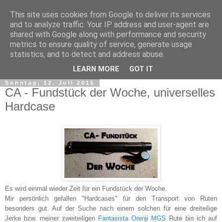
This site uses cookies from Google to deliver its services
and to analyze traffic. Your IP address and user-agent are
shared with Google along with performance and security
metrics to ensure quality of service, generate usage
statistics, and to detect and address abuse.
▼
LEARN MORE
GOT IT
Sonntag, 12. Juli 2015
CA - Fundstück der Woche, universelles
Hardcase
Es wird einmal wieder Zeit für ein Fundstück der Woche.
Mir persönlich gefallen "Hardcases" für den Transport von Ruten
besonders gut. Auf der Suche nach einem solchen für eine dreiteilige
Jerke bzw. meiner zweiteiligen
Fantasista Orenji MGS
Rute bin ich auf