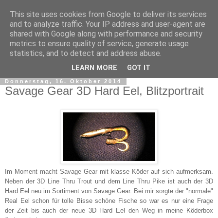
This site uses cookies from Google to deliver its services
and to analyze traffic. Your IP address and user-agent are
shared with Google along with performance and security
metrics to ensure quality of service, generate usage
statistics, and to detect and address abuse.
▼
LEARN MORE
GOT IT
Donnerstag, 16. Oktober 2014
Savage Gear 3D Hard Eel, Blitzportrait
Im Moment macht Savage Gear mit klasse Köder auf sich aufmerksam.
Neben der 3D Line Thru Trout und dem Line Thru Pike ist auch der 3D
Hard Eel neu im Sortiment von Savage Gear. Bei mir sorgte der "normale"
Real Eel schon für tolle Bisse schöne Fische so war es nur eine Frage
der Zeit bis auch der neue 3D Hard Eel den Weg in meine Köderbox