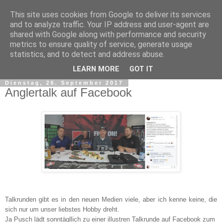
This site uses cookies from Google to deliver its services
and to analyze traffic. Your IP address and user-agent are
shared with Google along with performance and security
metrics to ensure quality of service, generate usage
statistics, and to detect and address abuse.
▼
LEARN MORE
GOT IT
Dienstag, 26. September 2017
Anglertalk auf Facebook
Talkrunden gibt es in den neuen Medien viele, aber ich kenne keine, die
sich nur um unser liebstes Hobby dreht.
Ja Pusch lädt sonntägllich zu einer illustren Talkrunde auf Facebook zum