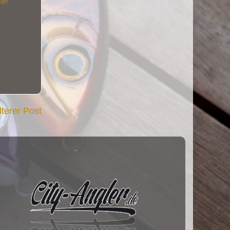
er!
lterer Post