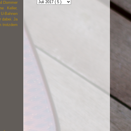
und Dommer
ne Keller,
 U-Bahnen
r dabei. Ja
h trotzdem