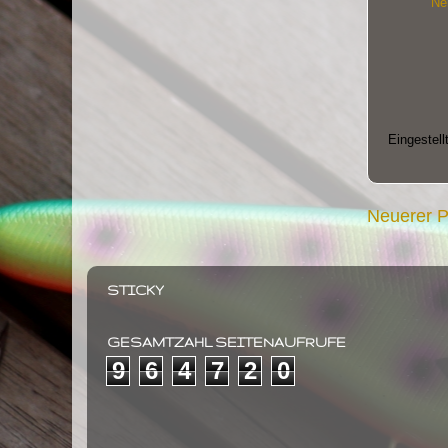
Ne
Eingestell
Neuerer P
STICKY
GESAMTZAHL SEITENAUFRUFE
9
6
4
7
2
0