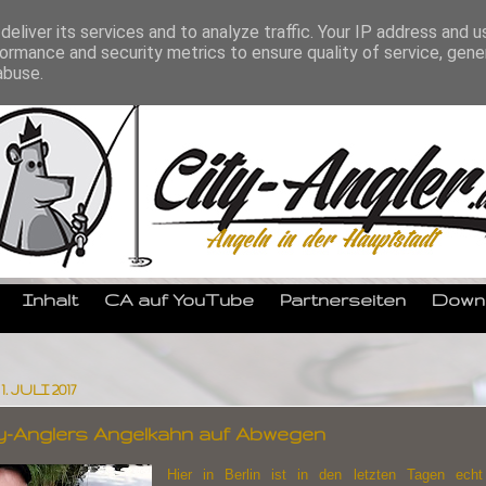
eliver its services and to analyze traffic. Your IP address and 
ormance and security metrics to ensure quality of service, gen
abuse.
Inhalt
CA auf YouTube
Partnerseiten
Down
 JULI 2017
ty-Anglers Angelkahn auf Abwegen
Hier in Berlin ist in den letzten Tagen echt