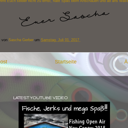
hmt Euch selber nicht zu ernst, habt Spaß beim Anschauen und ab ans Wass
t von
Sascha Gerber
um
Samstag, Juli 01, 2017
ost
Startseite
Ä
LATEST YOUTUBE VIDEO