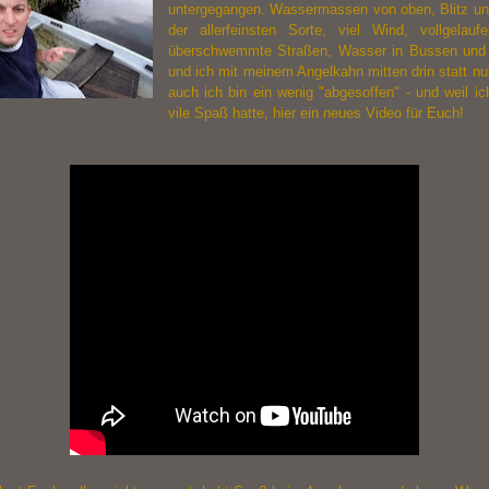
untergegangen. Wassermassen von oben, Blitz 
der allerfeinsten Sorte, viel Wind, vollgelaufe
überschwemmte Straßen, Wasser in Bussen und
und ich mit meinem Angelkahn mitten drin statt nu
auch ich bin ein wenig "abgesoffen" - und weil ic
vile Spaß hatte, hier ein neues Video für Euch!