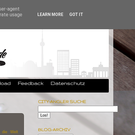
user-agent
erate usage
LEARN MORE
GOT IT
load
Feedback
Datenschutz
CITY-ANGLER SUCHE
BLOG-ARCHIV
 die Welt