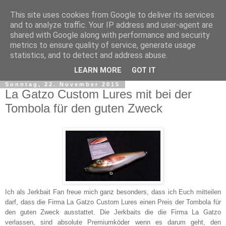
This site uses cookies from Google to deliver its services
and to analyze traffic. Your IP address and user-agent are
shared with Google along with performance and security
metrics to ensure quality of service, generate usage
statistics, and to detect and address abuse.
▼
LEARN MORE
GOT IT
Sonntag, 22. November 2015
La Gatzo Custom Lures mit bei der
Tombola für den guten Zweck
Ich als Jerkbait Fan freue mich ganz besonders, dass ich Euch mitteilen
darf, dass die Firma La Gatzo Custom Lures einen Preis der Tombola für
den guten Zweck ausstattet. Die Jerkbaits die die Firma La Gatzo
verlassen, sind absolute Premiumköder wenn es darum geht, den