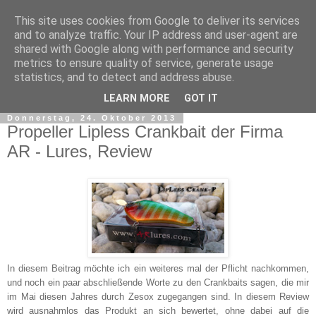
This site uses cookies from Google to deliver its services
and to analyze traffic. Your IP address and user-agent are
shared with Google along with performance and security
metrics to ensure quality of service, generate usage
statistics, and to detect and address abuse.
▼
LEARN MORE
GOT IT
Donnerstag, 24. Oktober 2013
Propeller Lipless Crankbait der Firma
AR - Lures, Review
In diesem Beitrag möchte ich ein weiteres mal der Pflicht nachkommen,
und noch ein paar abschließende Worte zu den Crankbaits sagen, die mir
im Mai diesen Jahres durch Zesox zugegangen sind. In diesem Review
wird ausnahmlos das Produkt an sich bewertet, ohne dabei auf die